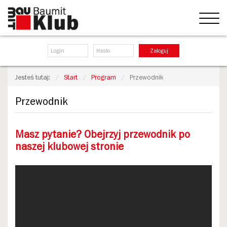
Zaloguj
Jesteś tutaj:
Start
Program
Przewodnik
Przewodnik
Masz pytanie? Obejrzyj przewodnik po
naszej klubowej stronie