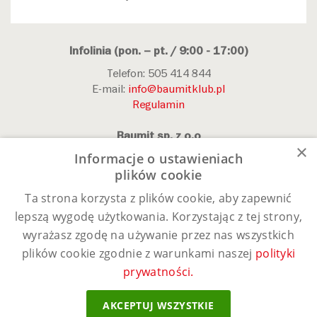
Infolinia (pon. – pt. / 9:00 - 17:00)
Telefon: 505 414 844
E-mail:
info@baumitklub.pl
Regulamin
Baumit sp. z o.o
×
Informacje o ustawieniach
Wyścigowa 56G
plików cookie
53-012 Wrocław
www.baumit.pl
Ta strona korzysta z plików cookie, aby zapewnić
lepszą wygodę użytkowania. Korzystając z tej strony,
Śledź nas
wyrażasz zgodę na używanie przez nas wszystkich
plików cookie zgodnie z warunkami naszej
polityki
prywatności.
Aplikacje
AKCEPTUJ WSZYSTKIE